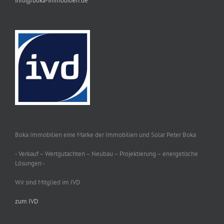
info@boka-immobilien.de
Boka Immobilien eine Marke der Immobilien und Solar Peter Boka
- Verkauf – Wertgutachten – Neubau – Projektierung – energetische
Lösungen -
Wir sind Mitglied im IVD
zum IVD